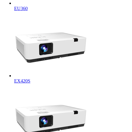
EU360
EX420S