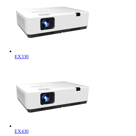
EX330
EX430