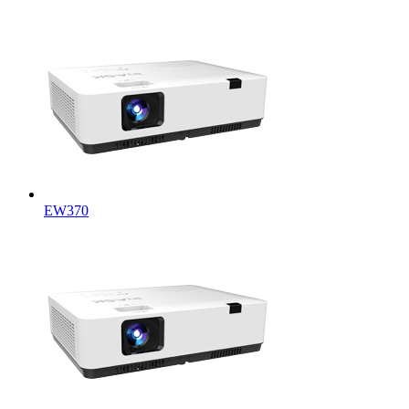
EW370