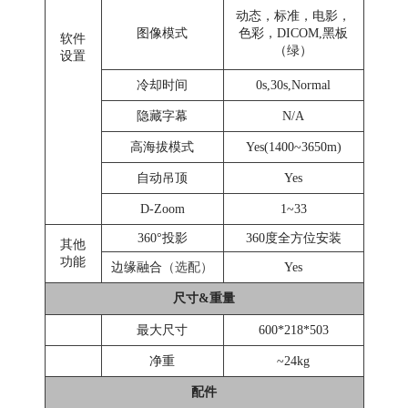
动态，标准，电影，
图像模式
色彩，DICOM,黑板
软件
（绿）
设置
冷却时间
0s,30s,Normal
隐藏字幕
N/A
高海拔模式
Yes(1400~3650m)
自动吊顶
Yes
D-Zoom
1~33
360°投影
360度全方位安装
其他
功能
边缘融合
（选配）
Yes
尺寸&重量
最大尺寸
600*218*503
净重
~24kg
配件