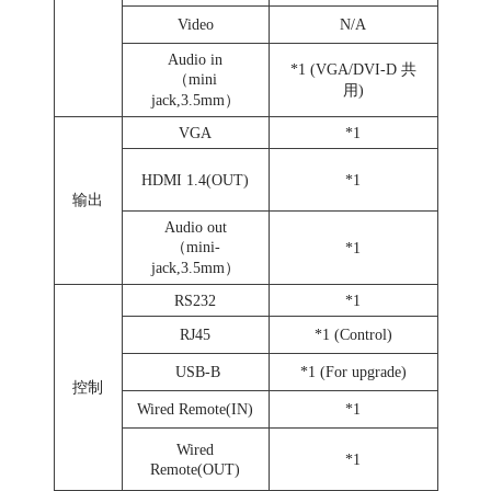
Video
N/A
Audio in
*1 (VGA/DVI-D 共
（mini
用)
jack,3.5mm）
VGA
*1
HDMI 1.4(OUT)
*1
输出
Audio out
（mini-
*1
jack,3.5mm）
RS232
*1
RJ45
*1 (Control)
USB-B
*1 (For upgrade)
控制
Wired Remote(IN)
*1
Wired
*1
Remote(OUT)