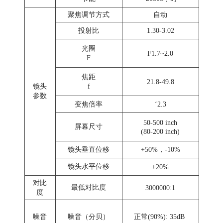
聚焦调节方式
自动
投射比
1.30-3.02
光圈
F1.7~2.0
F
焦距
21.8-49.8
镜头
f
参数
变焦倍率
‘2.3
50-500 inch
屏幕尺寸
(80-200 inch)
镜头垂直位移
+50%，-10%
镜头水平位移
±20%
对比
最低对比度
3000000:1
度
噪音
噪音（分贝）
正常(90%): 35dB