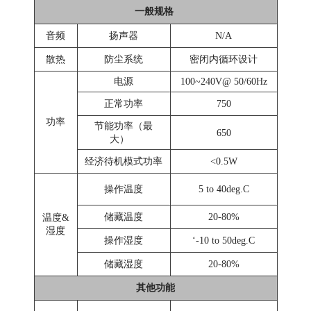
一般规格
音频
扬声器
N/A
散热
防尘系统
密闭内循环设计
电源
100~240V@ 50/60Hz
正常功率
750
功率
节能功率（最
650
大）
经济待机模式功率
<0.5W
操作温度
5 to 40deg.C
储藏温度
20-80%
温度&
湿度
操作湿度
‘-10 to 50deg.C
储藏湿度
20-80%
其他功能