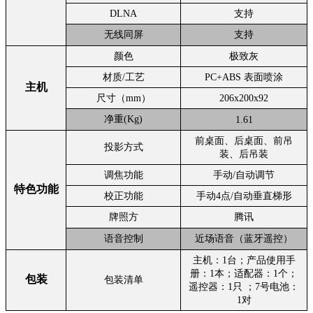
DLNA
支持
无线同屏
支持
颜色
极致灰
材质/工艺
PC+ABS 表面喷涂
主机
尺寸（mm）
206x200x92
净重(Kg)
1.61
前桌面、后桌面、前吊
投影方式
装、后吊装
调焦功能
手动/自动调节
特色功能
校正功能
手动4点/自动垂直梯形
牌照方
腾讯
语音控制
近场语音（蓝牙遥控）
主机：1台；产品使用手
册：1本；适配器：1个；
包装
包装清单
遥控器：1只 ；7号电池：
1对